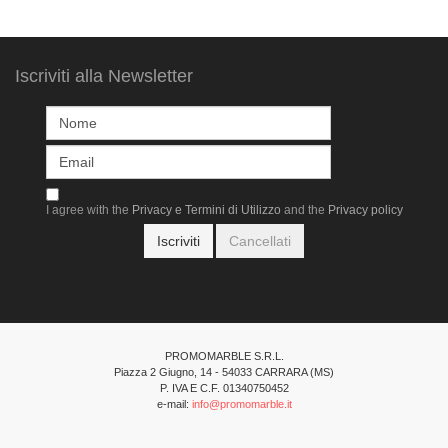
Iscriviti alla Newsletter
I agree with the
Privacy e Termini di Utilizzo
and the
Privacy policy
PROMOMARBLE S.R.L.
Piazza 2 Giugno, 14 - 54033 CARRARA (MS)
P. IVA E C.F. 01340750452
e-mail:
info@promomarble.it