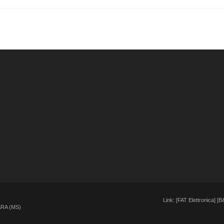
Link: [
FAT Elettronica
] [
B&
ARA (MS)