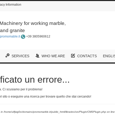
acy Information
Machinery for working marble,
and granite
promomable.it
+39 3805960612
SERVICES
WHO WE ARE
CONTACTS
ENGLI
icato un errore...
ta. Ci scusiamo per il problema!
el sito o eseguire una ricerca per trovare quello che stai cercando!
 in /home/ulfjwg0o/domains/promomarble.it/public_html/libraries/src/Plugin/CMSPlugin.php on lin