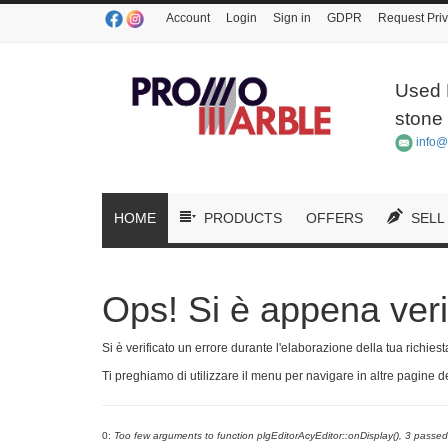
Account
Login
Sign in
GDPR
Request Priv
Used 
stone 
info@
HOME
PRODUCTS
OFFERS
SELL
Ops! Si è appena verif
Si è verificato un errore durante l'elaborazione della tua richies
Ti preghiamo di utilizzare il menu per navigare in altre pagine d
0:
Too few arguments to function plgEditorAcyEditor::onDisplay(), 3 passed