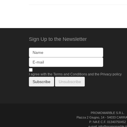
Sign Up to the Newsletter
I agree with the
Terms and Conditions
and the
Privacy policy
PROMOMARBLE S.R.L.
Piazza 2 Giugno, 14 - 54033 CARR
P. IVA E C.F. 01340750452
e-mail:
info@promomarble.it