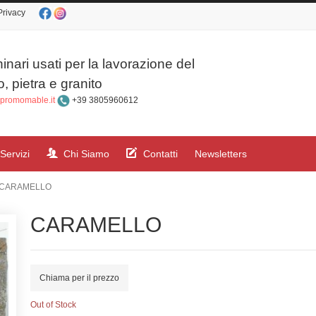
Privacy
nari usati per la lavorazione del
 pietra e granito
promomable.it
+39 3805960612
Servizi
Chi Siamo
Contatti
Newsletters
CARAMELLO
CARAMELLO
Chiama per il prezzo
Out of Stock