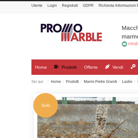
Utente
Login
Registrati
GDPR
Richiesta Informazioni 
Macchi
marmo,
info@
Home
Prodotti
Offerte
Vendi
Sei qui:
Home
Prodotti
Marmi Pietre Graniti
Lastre
Sold